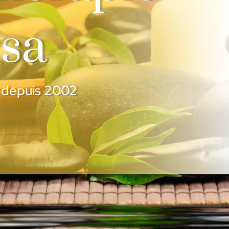
sa
r depuis 2002
ndre un rendez-vous