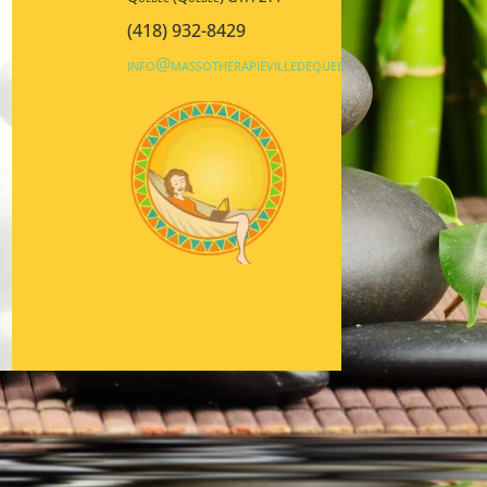
(418) 932-8429
info@massotherapievilledequebec.ca