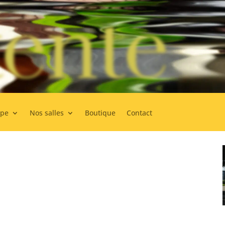
ente
ipe
Nos salles
Boutique
Contact
nos massothérapeutes. Tous diplômés, ils sont choisis non
r leurs personnalités. Ainsi, peu importe celui ou celle qui vous