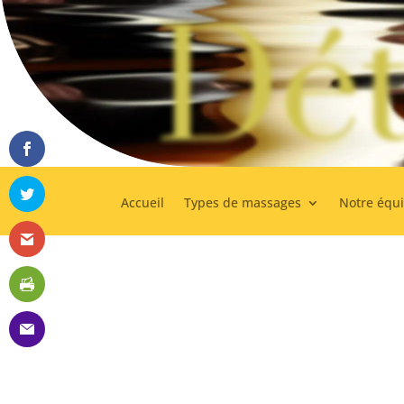
Dét
Accueil
Types de massages
Notre équ
C’est avec la plus grande minutie que nous recrutons 
seulement pour leurs compétences mais, également, pou