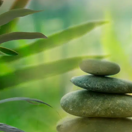
Cliquez pour itinéraire :
7745, 1IÈRE AVENUE
QUÉBEC (QUÉBEC)
G1H 2Y1
Téléphone :
(418) 932-8429
Massothérapie Descansa©2002-2026 – Tous droits réservé