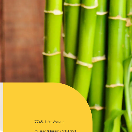
7745, 1ière Avenue
Québec (Québec) G1H 2Y1