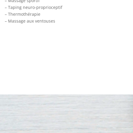
– Massage sportif
– Taping neuro-proprioceptif
– Thermothérapie
– Massage aux ventouses
Prendre un rendez-vous