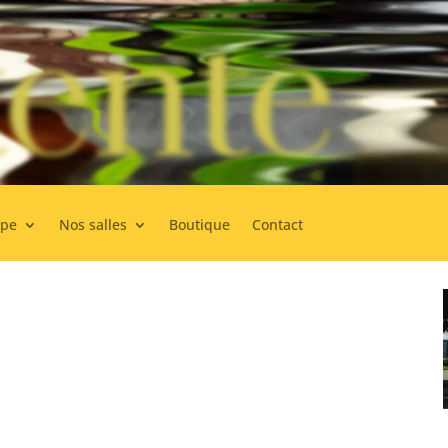
ente
ipe
Nos salles
Boutique
Contact
nos massothérapeutes. Tous diplômés, ils sont choisis non
r leurs personnalités. Ainsi, peu importe celui ou celle qui vous