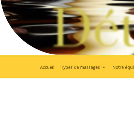
Dét
Accueil
Types de massages
Notre équ
C’est avec la plus grande minutie que nous recrutons 
seulement pour leurs compétences mais, également, pou