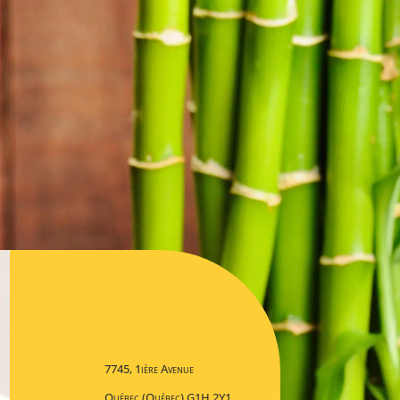
7745, 1ière Avenue
Québec (Québec) G1H 2Y1