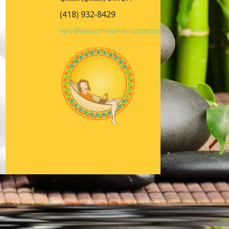
(418) 932-8429
info@massotherapievilledequebec.ca