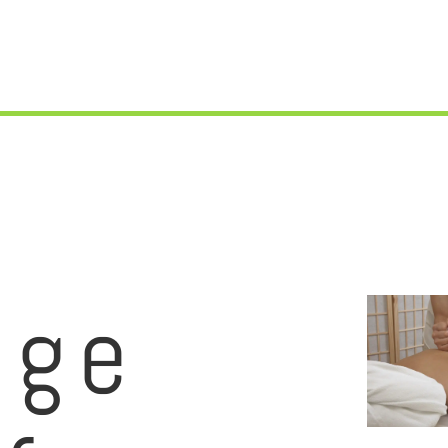
” dans la même ambiance !
age