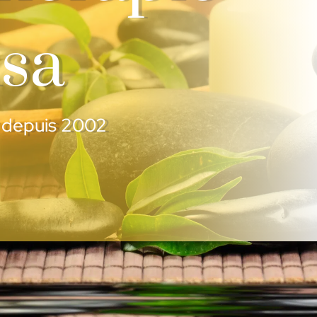
sa
r depuis 2002
ndre un rendez-vous