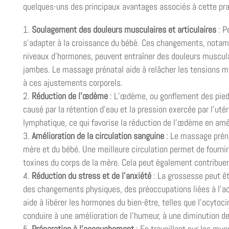
quelques-uns des principaux avantages associés à cette pra
Soulagement des douleurs musculaires et articulaires
: P
s’adapter à la croissance du bébé. Ces changements, notamm
niveaux d’hormones, peuvent entraîner des douleurs musculair
jambes. Le massage prénatal aide à relâcher les tensions mus
à ces ajustements corporels.
Réduction de l’œdème
: L’œdème, ou gonflement des pied
causé par la rétention d’eau et la pression exercée par l’ut
lymphatique, ce qui favorise la réduction de l’œdème en améli
Amélioration de la circulation sanguine
: Le massage prénat
mère et du bébé. Une meilleure circulation permet de fournir
toxines du corps de la mère. Cela peut également contribuer 
Réduction du stress et de l’anxiété
: La grossesse peut ê
des changements physiques, des préoccupations liées à l’ac
aide à libérer les hormones du bien-être, telles que l’ocytoc
conduire à une amélioration de l’humeur, à une diminution de
Préparation à l’accouchement
: En travaillant sur les mu